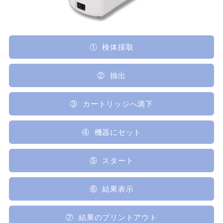
①
検体採取
②
抽出
③
カートリッジへ滴下
④
機器にセット
⑤
スタート
⑥
結果表示
⑦
結果のプリントアウト