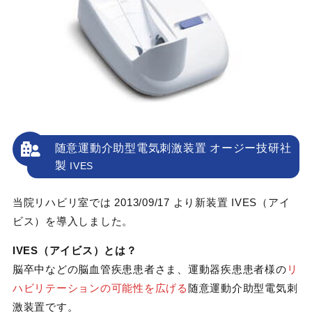
随意運動介助型電気刺激装置 オージー技研社
製
IVES
当院リハビリ室では 2013/09/17 より新装置 IVES（アイ
ビス）を導入しました。
IVES（アイビス）とは？
脳卒中などの脳血管疾患患者さま、運動器疾患患者様の
リ
ハビリテーションの可能性を広げる
随意運動介助型電気刺
激装置です。