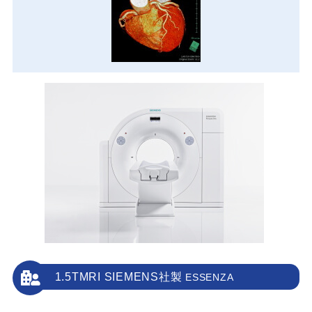
1.5TMRI SIEMENS社製
ESSENZA