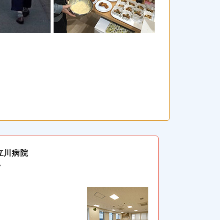
立川病院
ン